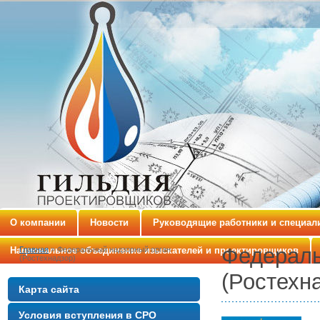
О компании
Новости
Руководящие работники и специал
Федераль
Национальное объединение изыскателей и проектировщиков
Главная
» Федеральный надзорный орган
(Ростехнадзор)
(Ростехн
Карта сайта
Условия вступления в СРО