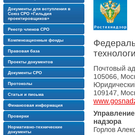
Документы для вступления в
Союз СРО «Гильдия
проектировщиков»
Реестр членов СРО
Компенсационные фонды
Федераль
технолог
Правовая база
Проекты документов
Почтовый ад
Документы СРО
105066, Моск
Юридический
Протоколы
109147, Моск
Статьи и письма
www.gosnadz
Финансовая информация
Управление
Проверки
надзора
Нормативно-технические
Горлов Алек
документы